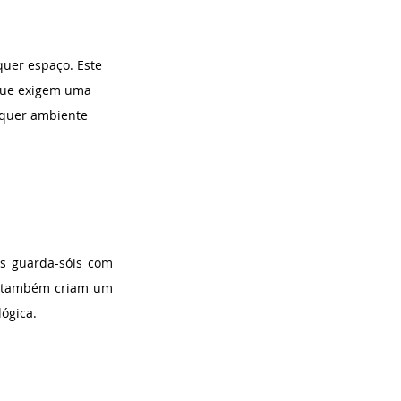
quer espaço. Este 
 que exigem uma 
lquer ambiente 
s guarda-sóis com 
s também criam um 
ógica.