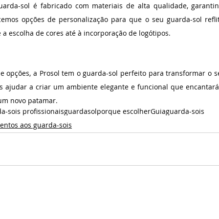
uarda-sol é fabricado com materiais de alta qualidade, garantin
ecemos opções de personalização para que o seu guarda-sol reflit
 a escolha de cores até à incorporação de logótipos.
pções, a Prosol tem o guarda-sol perfeito para transformar o seu
judar a criar um ambiente elegante e funcional que encantará o
 um novo patamar.
a-sois profissionais
guardasol
porque escolher
Guia
guarda-sois
ntos aos guarda-sois