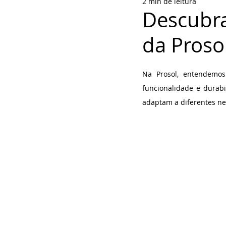
2 min de leitura
Descubra
da Proso
Avaliado com NaN 
Na Prosol, entendemos
funcionalidade e durabi
adaptam a diferentes nec