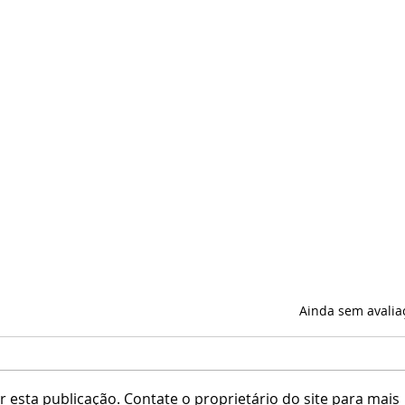
Avaliado com 0 de 5 estrel
Ainda sem avalia
 esta publicação. Contate o proprietário do site para mais