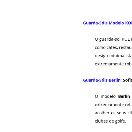
Guarda-Sóis Modelo KO
O guarda-sol KOL é
como cafés, restau
design minimalista
extremamente robu
Guarda-Sóis Berlin
: Sof
O modelo 
Berlin
extremamente refin
acolher os seus cl
clubes de golfe.