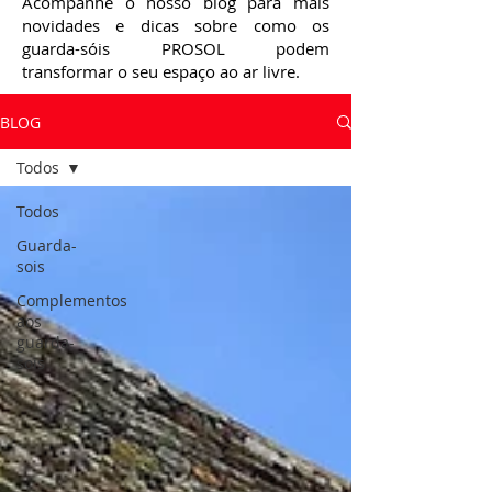
Acompanhe o nosso blog para mais
novidades e dicas sobre como os
guarda-sóis PROSOL podem
transformar o seu espaço ao ar livre.
BLOG
Todos
Todos
Guarda-
sois
Complementos
aos
guarda-
sois