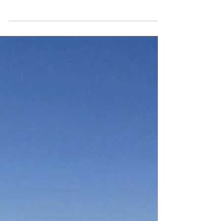
15 de jan. de 2025
1 min de leitura
GUARDA-SOIS
Benefícios do Branding em Esplanadas
Na Prosol, estamos empenhados em ajudar o seu
negócio a brilhar.