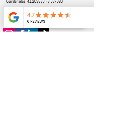
Coordenadas:
41.209880
, -8.637690
Follow us