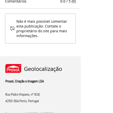
Comentários
0.0 / 5 (0)
Descubra a variedade de
Transforme o S
Não é mais possível comentar
esta publicação. Contate o
Guarda-sóis da Prosol
Espaço Exterio
proprietário do site para mais
Complementos 
informações.
Guarda-Sóis
Geolocalização
Prosol, Criação e Imagem LDA
Rua Pedro Hispano, nº 818,
4250-364
,Porto, Portugal