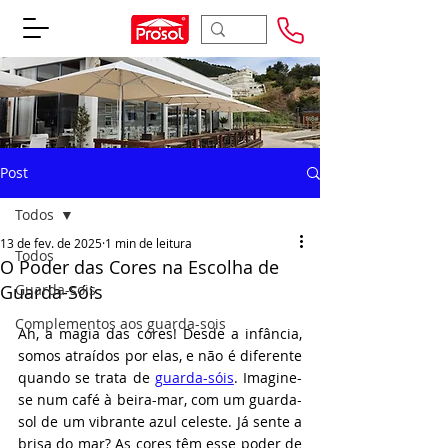
Post
Todos
13 de fev. de 2025
1 min de leitura
Todos
O Poder das Cores na Escolha de
Guarda-Sóis
Guarda-sois
Avaliado com NaN de 5 estrelas.
Complementos aos guarda-sois
Ah, a magia das cores! Desde a infância, 
somos atraídos por elas, e não é diferente 
quando se trata de 
guarda-sóis
. Imagine-
se num café à beira-mar, com um guarda-
sol de um vibrante azul celeste. Já sente a 
brisa do mar? As cores têm esse poder de 