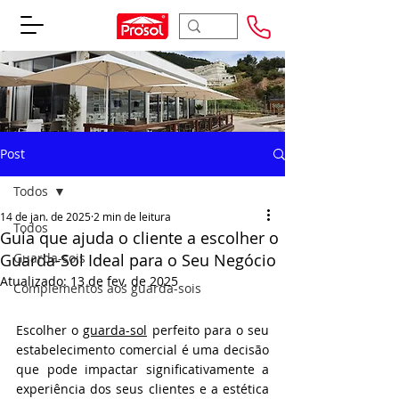
Post
Todos
14 de jan. de 2025
2 min de leitura
Todos
Guia que ajuda o cliente a escolher o
Guarda-Sol Ideal para o Seu Negócio
Guarda-sois
Atualizado:
13 de fev. de 2025
Complementos aos guarda-sois
Avaliado com NaN de 5 estrelas.
Escolher o 
guarda-sol
 perfeito para o seu 
estabelecimento comercial é uma decisão 
que pode impactar significativamente a 
experiência dos seus clientes e a estética 