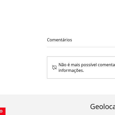
Comentários
Não é mais possível comentar
informações.
Guia de analise dos fatores
essenciais:
Geoloca