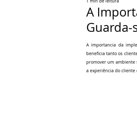
1 min de leitura
A Import
Guarda-s
Avaliado com NaN 
A importancia da impl
beneficia tanto os clien
promover um ambiente se
a experiência do cliente