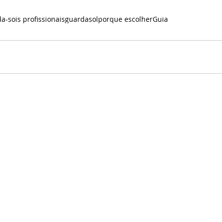
a-sois profissionais
guardasol
porque escolher
Guia