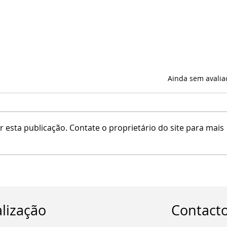
Avaliado com 0 de 5 estrel
Ainda sem avalia
 esta publicação. Contate o proprietário do site para mais
Guia que ajuda o cliente a
escolher o Guarda-Sol Ideal
para o Seu Negócio
lização
Contact