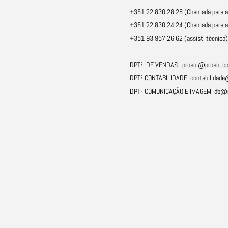
+351 22 830 28 28 (Chamada para a r
+351 22 830 24 24 (Chamada para a r
+351 93 957 26 62 (assist. técnica)
DPTº DE VENDAS:
prosol@prosol.c
DPTº CONTABILIDADE:
contabilidade
DPTº COMUNICAÇÃO E IMAGEM:
db@p