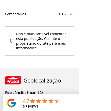
Comentários
0.0 / 5 (0)
Soluções
Descubra a var
Não é mais possível comentar
esta publicação. Contate o
Personalizadas: Eleve a
Guarda-sóis da 
proprietário do site para mais
Identidade do Seu
informações.
Negócio com Guarda-
Sóis Únicos
Geolocalização
Prosol, Criação e Imagem LDA
Rua Pedro Hispano, nº 818,